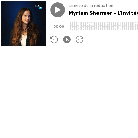
L'invité de la rédaction
Play episode
Myriam Shermer - L'invitée d'
Myriam Shermer - L'invit
00:00
1x
30
30