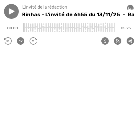
L'invité de la rédaction
Play episode
Rachel Binhas - L'invité de 6h55 du 13/11/25
Rachel Binhas - L'invité de 6h55 du 13/11/25
- Rach
Audi
00:00
05:25
1x
30
30