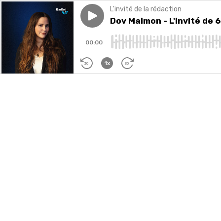
L'invité de la rédaction
Play episode
Dov Maimon - L'invité de 6h5
Dov Maimon - L'invité de 
00:00
1x
30
30