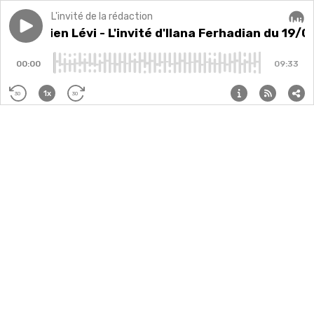
L'invité de la rédaction
Play episode
Sébastien Lévi - L'invité d'Ilana Ferhadian du 19/01/2
Sébastien Lévi - L'invité d'Ilana Ferhadian du 19/0
Audi
00:00
09:33
1x
30
30