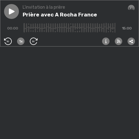
L'invitation à la prière
Play episode
Prière avec A Rocha France
Prière avec A Rocha France
Audi
00:00
15:00
1x
30
30