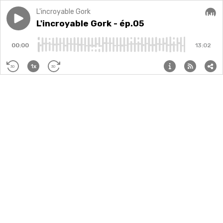
L'incroyable Gork
Play episode
L'incroyable Gork - ép.05
L'incroyable Gork - ép.05
Audi
00:00
13:02
1x
30
30