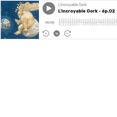
L'incroyable Gork
Play episode
L'incroyable Gork - ép.02
L'incroyable Gork - ép.02
00:00
1x
30
30