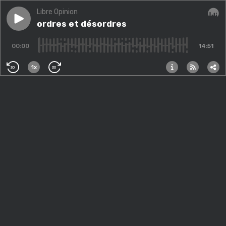
Libre Opinion
Play episode
ordres et désordres
ordres et désordres
Audi
00:00
14:51
1x
30
30