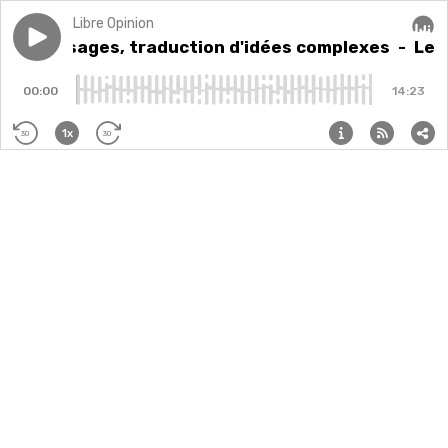
Libre Opinion
Play episode
Les messages, traduction d'idées complexes
Les messages, traduction d'idées complexes
- Les
Audi
00:00
14:23
1x
30
30