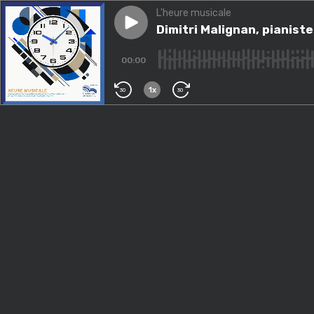
L'heure musicale
Play episode
Dimitri Malignan, pianiste
Dimitri Malignan, pianiste
00:00
1x
30
30