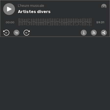
L'heure musicale
Play episode
Artistes divers
Artistes divers
Audi
00:00
59:31
1x
30
30