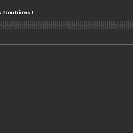
ontières !
 frontières !