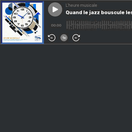
L'heure musicale
Play episode
Quand le jazz bouscule les fr
Quand le jazz bouscule les
00:00
1x
30
30