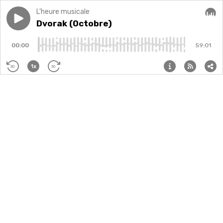
L'heure musicale
Play episode
Dvorak (Octobre)
Dvorak (Octobre)
Audi
00:00
59:01
1x
30
30