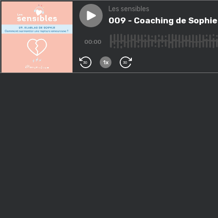
Les sensibles
Play episode
009 - Coaching de Sophie : l
009 - Coaching de Sophie
00:00
1x
30
30