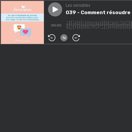
Les sensibles
Play episode
039 - Comment résoudre les co
039 - Comment résoudre les
00:00
1x
30
30