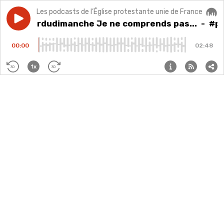
Les podcasts de l’Église protestante unie de France
Play episode
#pasteurdudimanche Je ne comprends pas...
#pasteurdudimanche Je ne comprends pas...
- #pa
Audi
00:00
02:48
1x
30
30