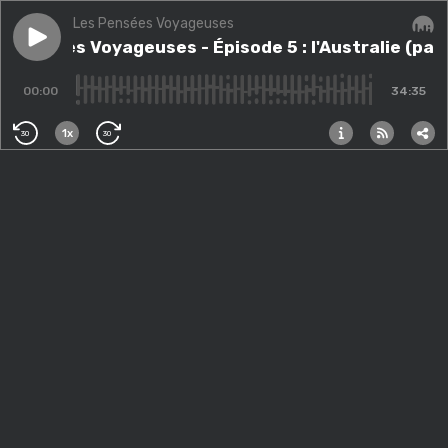
Les Pensées Voyageuses
Play episode
Pensées Voyageuses - Épisode 5 : l'Australie (partie 
Pensées Voyageuses - Épisode 5 : l'Australie (part
Audi
00:00
34:35
1x
30
30