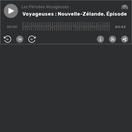
Les Pensées Voyageuses
Play episode
Pensées Voyageuses : Nouvelle-Zélande, Épisode 2
Pensées Voyageuses : Nouvelle-Zélande, Épisode 2
Audi
00:00
40:42
1x
30
30