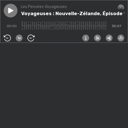
Les Pensées Voyageuses
Play episode
Pensées Voyageuses : Nouvelle-Zélande, Épisode 1
Pensées Voyageuses : Nouvelle-Zélande, Épisode 1
Audi
00:00
35:07
1x
30
30