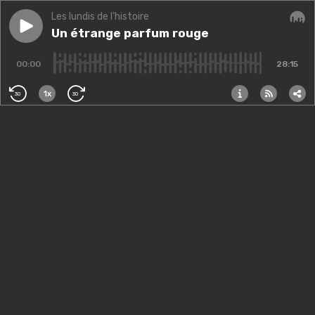
Les lundis de l'histoire
Play episode
Un étrange parfum rouge
Un étrange parfum rouge
Audi
00:00
28:15
1x
30
30