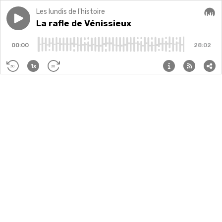
Les lundis de l'histoire
Play episode
La rafle de Vénissieux
La rafle de Vénissieux
Audi
00:00
28:02
1x
30
30