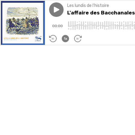
Les lundis de l'histoire
Play episode
L'affaire des Bacchanales : 
L'affaire des Bacchanale
00:00
1x
30
30