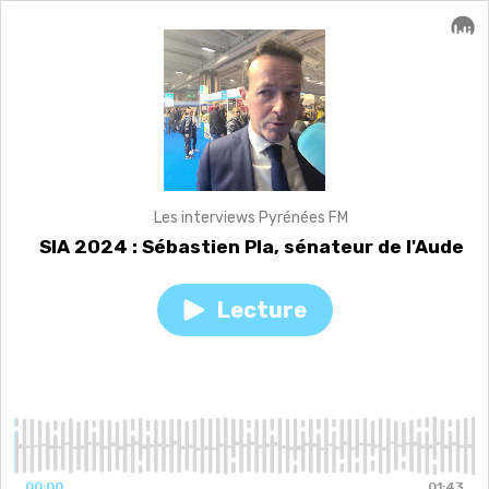
Les interviews Pyrénées FM
SIA 2024 : Sébastien Pla, sénateur de l'Aude
Lecture
Play
episode
SIA
2024
:
Sébastien
Pla,
sénateur
de
00:00
01:43