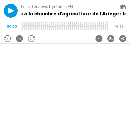
Les interviews Pyrénées FM
Play episode
Élections à la chambre d'agriculture de l'Ariège : le 
Élections à la chambre d'agriculture de l'Ariège : l
Audi
00:00
46:35
1x
30
30