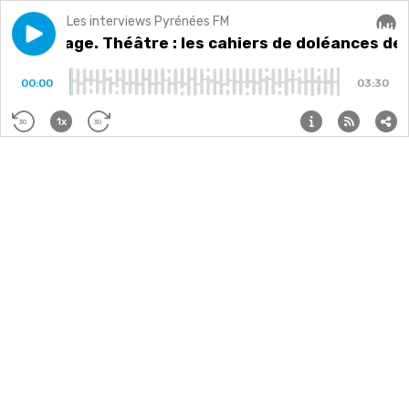
Les interviews Pyrénées FM
Play episode
Reportage. Théâtre : les cahiers de doléances de l'A
Reportage. Théâtre : les cahiers de doléances de 
Audi
00:00
03:30
1x
30
30