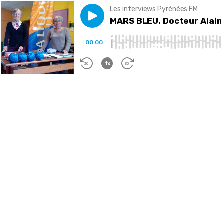
Les interviews Pyrénées FM
Play episode
MARS BLEU. Docteur Alain Ro
MARS BLEU. Docteur Alain 
00:00
1x
30
30