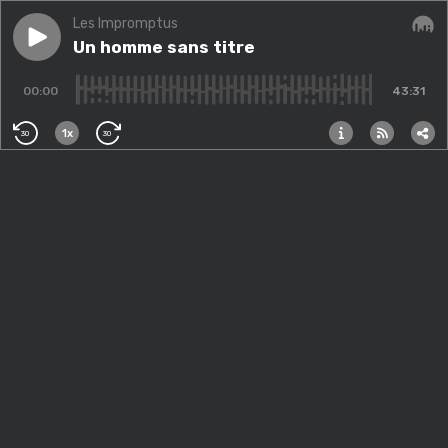
Les Impromptus
Play episode
Un homme sans titre
Un homme sans titre
Audi
00:00
43:31
1x
30
30