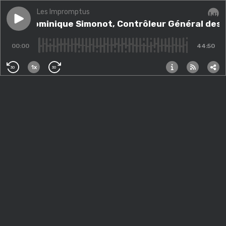
Les Impromptus
Play episode
Avec Dominique Simonot, Contrôleur Général des Pr
Avec Dominique Simonot, Contrôleur Général des 
Audi
00:00
44:50
1x
30
30