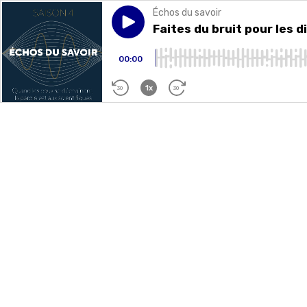
Échos du savoir
Play episode
Faites du bruit pour les digue
Faites du bruit pour les d
00:00
1x
30
30