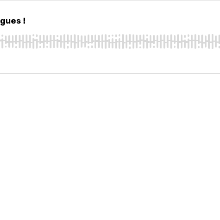
s !
igues !