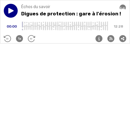
Échos du savoir
Play episode
Digues de protection : gare à l'érosion !
Digues de protection : gare à l'érosion !
Audi
00:00
12:28
1x
30
30