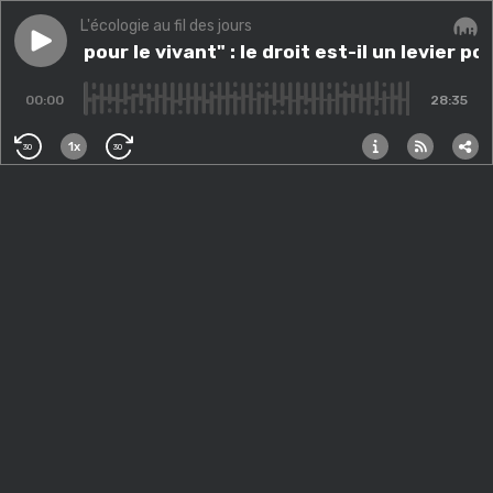
L'écologie au fil des jours
Play episode
"Justice pour le vivant" : le droit est-il un levier pou
"Justice pour le vivant" : le droit est-il un levier 
Audi
00:00
28:35
1x
30
30