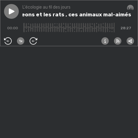
L'écologie au fil des jours
Play episode
Les pigeons et les rats , ces animaux mal-aimés
Les pigeons et les rats , ces animaux mal-aimés
Audi
- 
00:00
28:27
1x
30
30