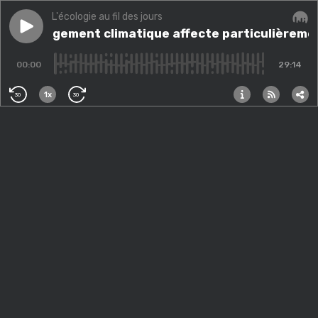
L'écologie au fil des jours
Play episode
Le changement climatique affecte particulièrement c
Le changement climatique affecte particulièreme
Audi
00:00
29:14
1x
30
30