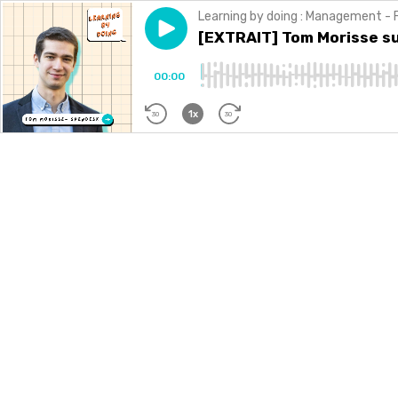
Learning by doing : Management - 
Play episode
[EXTRAIT] Tom Morisse sur l'u
[EXTRAIT] Tom Morisse sur
00:00
1x
30
30