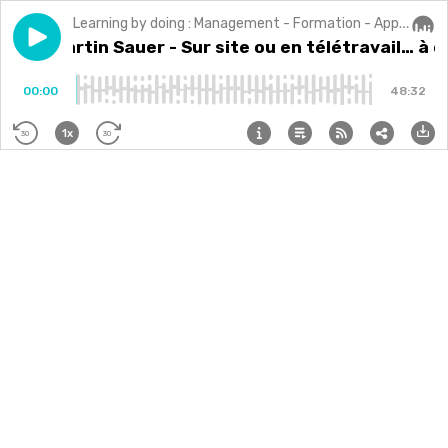
Learning by doing : Management - Formation - Apprentissage par la pratique
Play episode
#54 - Martin Sauer - Sur site ou en télétravail… à cha
#54 - Martin Sauer - Sur site ou en télétravail… à 
Audi
00:00
48:32
1x
30
30