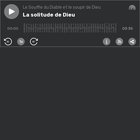
Le Souffle du Diable et le soupir de Dieu
Play episode
La solitude de Dieu
La solitude de Dieu
Audi
00:00
03:35
1x
30
30