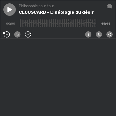
Philosophie pour tous
Play episode
CLOUSCARD - L'idéologie du désir
CLOUSCARD - L'idéologie du désir
Audi
00:00
45:46
1x
30
30