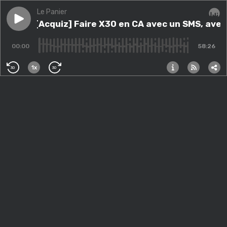
Le Panier
Play episode
#254 - [Acquiz] Faire X30 en CA avec un SMS, avec 
#254 - [Acquiz] Faire X30 en CA avec un SMS, av
Audi
00:00
58:26
1x
30
30