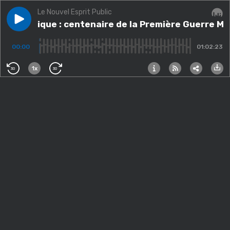
Le Nouvel Esprit Public
Play episode
Thématique : centenaire de la Première Guerre Mond
Thématique : centenaire de la Première Guerre Mo
Audi
00:00
01:02:23
1x
30
30