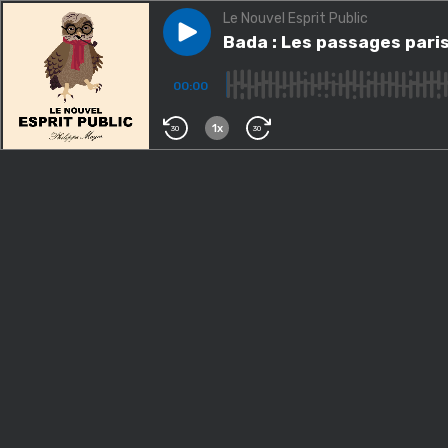
Le Nouvel Esprit Public
Play episode
Bada : Les passages parisien
Bada : Les passages pari
00:00
1x
30
30