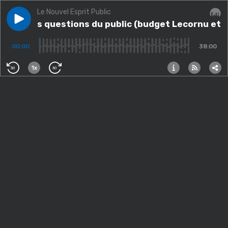
Le Nouvel Esprit Public
Play episode
Bada : les questions du public (budget Lecornu et s
Bada : les questions du public (budget Lecornu et
Audi
00:00
38:00
1x
30
30