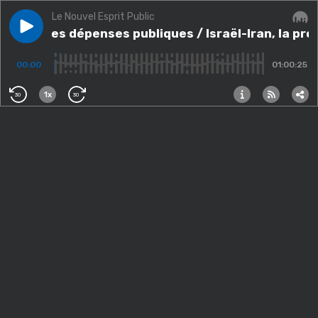
Le Nouvel Esprit Public
Play episode
Revoir les dépenses publiques / Israël-Iran, la procha
Revoir les dépenses publiques / Israël-Iran, la pr
Audi
00:00
01:00:25
1x
30
30