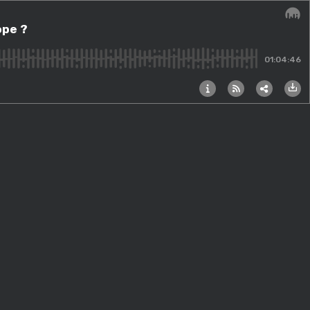
ope ?
Audi
01:04:46