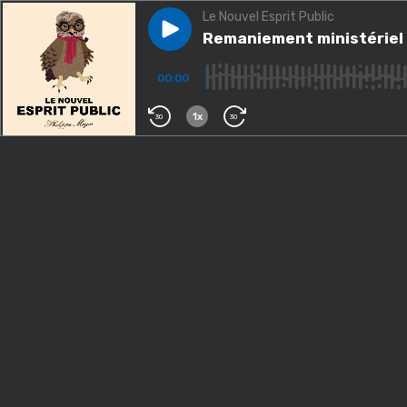
Le Nouvel Esprit Public
Play episode
Remaniement ministériel / Si l
Remaniement ministériel /
00:00
1x
30
30