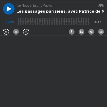
Le Nouvel Esprit Public
Play episode
Bada : Les passages parisiens, avec Patrice de Monca
Bada : Les passages parisiens, avec Patrice de M
Audi
00:00
15:37
1x
30
30