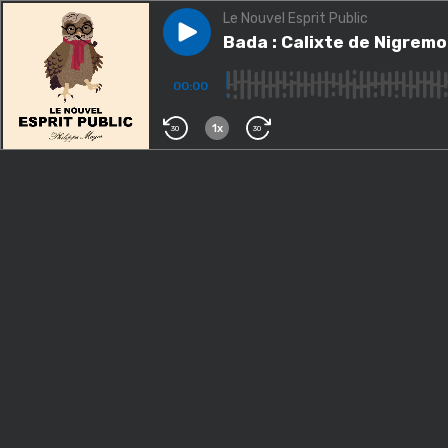
Le Nouvel Esprit Public
Play episode
Bada : Calixte de Nigremont,
Bada : Calixte de Nigrem
00:00
1x
30
30