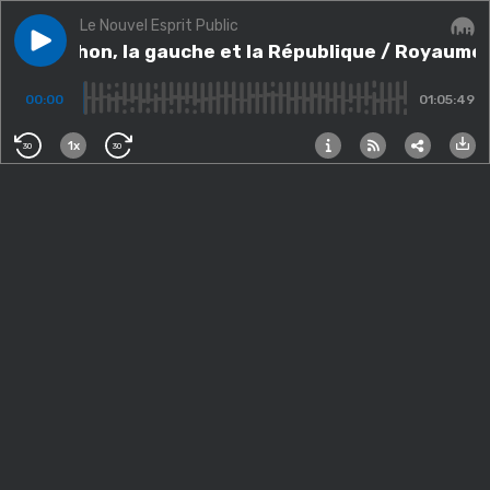
Le Nouvel Esprit Public
Play episode
Mélenchon, la gauche et la République / Royaume-Uni
Mélenchon, la gauche et la République / Royaume-
Audi
00:00
01:05:49
1x
30
30