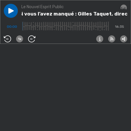
Le Nouvel Esprit Public
Play episode
Bada : Si vous l’avez manqué : Gilles Taquet, directeur
Bada : Si vous l’avez manqué : Gilles Taquet, direct
Audi
00:00
16:35
1x
30
30