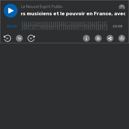
Le Nouvel Esprit Public
Play episode
Bada : les musiciens et le pouvoir en France, avec Ma
Bada : les musiciens et le pouvoir en France, ave
Audi
00:00
22:58
1x
30
30