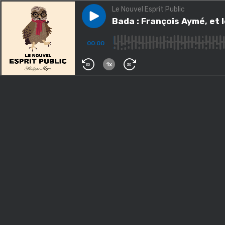
Le Nouvel Esprit Public
Play episode
Bada : François Aymé, et le Fe
Bada : François Aymé, et l
00:00
1x
30
30