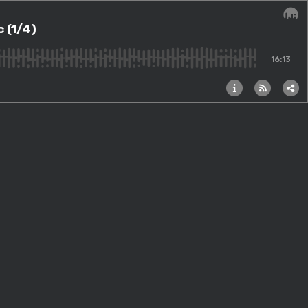
c (1/4)
Audi
16:13