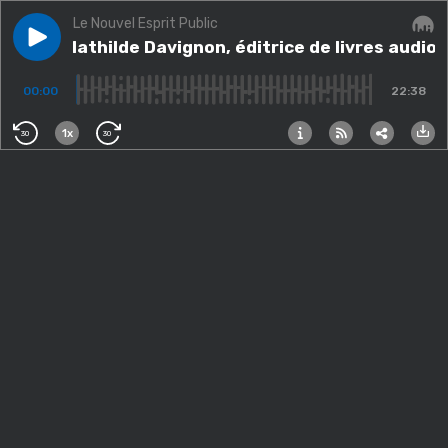
Le Nouvel Esprit Public
Play episode
Bada : Mathilde Davignon, éditrice de livres audio (2/3
Bada : Mathilde Davignon, éditrice de livres audio 
Audi
00:00
22:38
1x
30
30